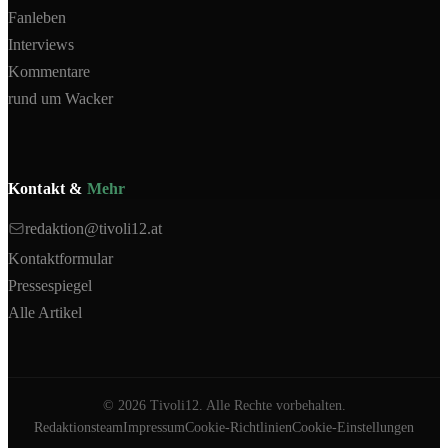
Fanleben
Interviews
Kommentare
rund um Wacker
Kontakt &
Mehr
redaktion@tivoli12.at
Kontaktformular
Pressespiegel
Alle Artikel
©
2026
Tivoli12. Alle Rechte vorbehalten.
Redaktionsteam
Impressum
Cookie-Richtlinien
Cookie-Einstellungen