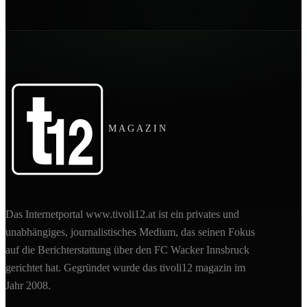
MAGAZIN
Das Internetportal www.tivoli12.at ist ein privates und
unabhängiges, journalistisches Medium, das seinen Fokus
auf die Berichterstattung über den FC Wacker Innsbruck
gerichtet hat. Gegründet wurde das tivoli12 magazin im
Jahr 2008.