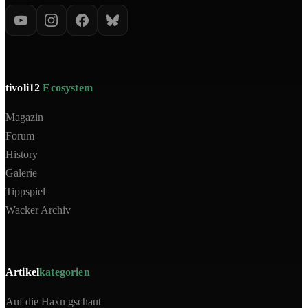
tivoli12
Ecosystem
Magazin
Forum
History
Galerie
Tippspiel
Wacker Archiv
Artikel
kategorien
Auf die Haxn gschaut