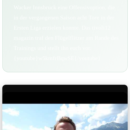
Wacker Innsbruck eine Offensivoption, die
in der vergangenen Saison acht Tore in der
Ersten Liga erzielen konnte. Das tivoli12
magazin traf den Flügelflitzer am Rande des
Trainings und stellt ihn euch vor.
{youtube}w5kmfrBqwSE{/youtube}