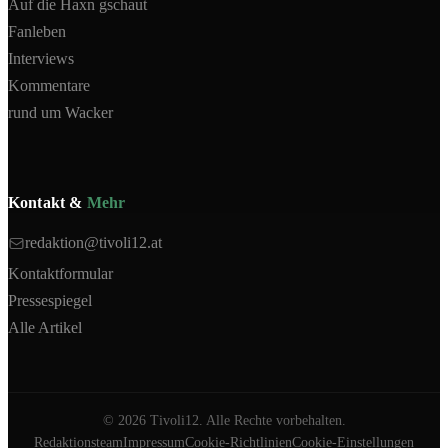
Auf die Haxn gschaut
Fanleben
Interviews
Kommentare
rund um Wacker
Kontakt &
Mehr
redaktion@tivoli12.at
Kontaktformular
Pressespiegel
Alle Artikel
©
2026
Tivoli12. Alle Rechte vorbehalten.
Redaktionsteam
Impressum
Cookie-Richtlinien
Cookie-Einstellungen