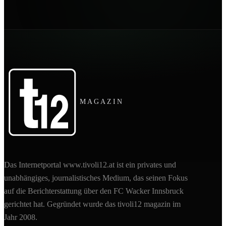
MAGAZIN
Das Internetportal www.tivoli12.at ist ein privates und
unabhängiges, journalistisches Medium, das seinen Fokus
auf die Berichterstattung über den FC Wacker Innsbruck
gerichtet hat. Gegründet wurde das tivoli12 magazin im
Jahr 2008.