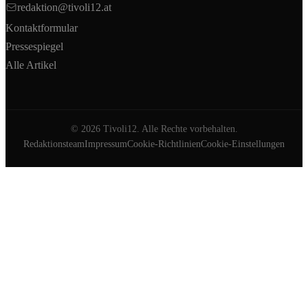
redaktion@tivoli12.at
Kontaktformular
Pressespiegel
Alle Artikel
©
2026
Tivoli12. Alle Rechte vorbehalten.
Redaktionsteam
Impressum
Cookie-Richtlinien
Cookie-Einstellungen