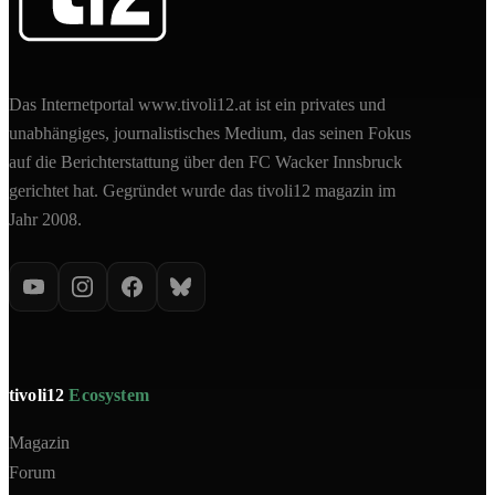
Das Internetportal www.tivoli12.at ist ein privates und
unabhängiges, journalistisches Medium, das seinen Fokus
auf die Berichterstattung über den FC Wacker Innsbruck
gerichtet hat. Gegründet wurde das tivoli12 magazin im
Jahr 2008.
tivoli12
Ecosystem
Magazin
Forum