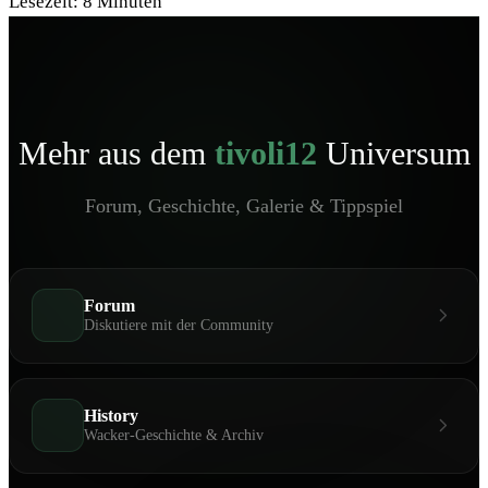
Lesezeit:
8
Minuten
Mehr aus dem
tivoli12
Universum
Forum, Geschichte, Galerie & Tippspiel
Forum
Diskutiere mit der Community
History
Wacker-Geschichte & Archiv