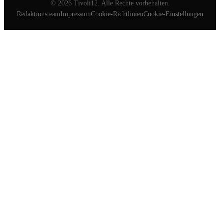
©
2026
Tivoli12. Alle Rechte vorbehalten.
Redaktionsteam
Impressum
Cookie-Richtlinien
Cookie-Einstellungen