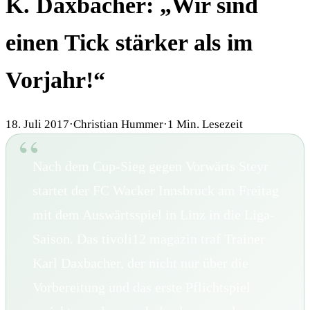
K. Daxbacher: „Wir sind
einen Tick stärker als im
Vorjahr!“
18. Juli 2017
·
Christian Hummer
·
1
Min. Lesezeit
Nach dem Cup-Sieg gegen Vorwärts Steyr
startet der FC Wacker Innsbruck am Freitag
mit dem Auswärtsspiel in Linz in die Liga-
Saison. Das tivoli12 magazin traf Trainer
Karl Daxbacher, der nicht nur über die
Vorbereitung und das erste Pflichtspiel