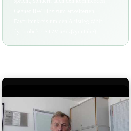
spricht, sondern auch den kommenden
Gegner BW Linz zum erweiterten
Favoritenkreis um den Aufstieg zählt.
{youtube}0_ST7V-x3ik{/youtube}