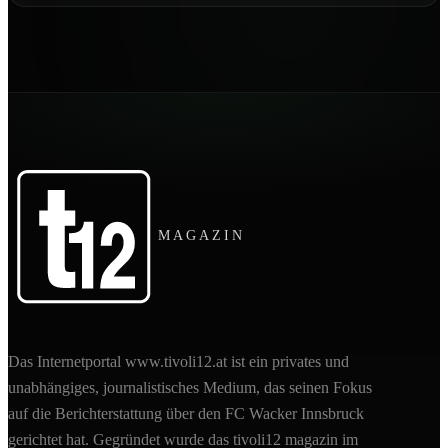
MAGAZIN
Das Internetportal www.tivoli12.at ist ein privates und
unabhängiges, journalistisches Medium, das seinen Fokus
auf die Berichterstattung über den FC Wacker Innsbruck
gerichtet hat. Gegründet wurde das tivoli12 magazin im