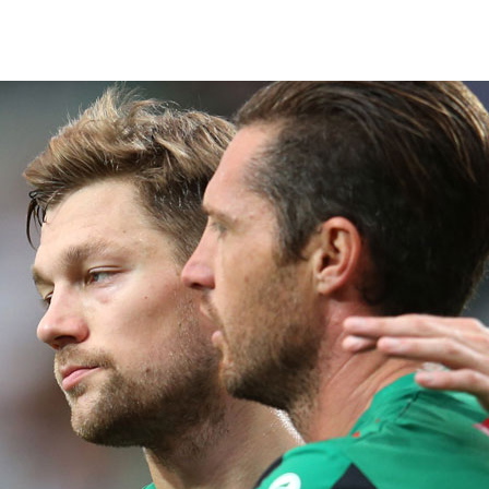
FORUM
HISTORY
GALERIE
TIPPSPIEL
·
·
·