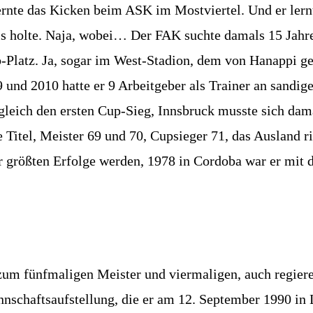
ernte das Kicken beim ASK im Mostviertel. Und er lernt
s holte. Naja, wobei… Der FAK suchte damals 15 Jahre 
Platz. Ja, sogar im West-Stadion, dem von Hanappi gepl
9 und 2010 hatte er 9 Arbeitgeber als Trainer an sandi
 gleich den ersten Cup-Sieg, Innsbruck musste sich dama
Titel, Meister 69 und 70, Cupsieger 71, das Ausland ri
r größten Erfolge werden, 1978 in Cordoba war er mit d
 zum fünfmaligen Meister und viermaligen, auch regier
nschaftsaufstellung, die er am 12. September 1990 in 