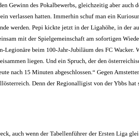
r den Gewinn des Pokalbewerbs, gleichzeitig aber auch 
erein verlassen hatten. Immerhin schuf man ein Kuriosu
e werden. Pepi kickte jetzt in der Ligahöhe, in der a
einsam mit der Spielgemeinschaft am sofortigen Wieder
en-Legionäre beim 100-Jahr-Jubiläum des FC Wacker. Wa
eisammen liegen. Und ein Spruch, der den österreichisc
heute nach 15 Minuten abgeschlossen.“ Gegen Amstetten 
llösterreich. Denn der Regionalligist von der Ybbs ha
hreck, auch wenn der Tabellenführer der Ersten Liga gle