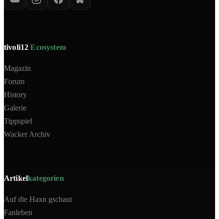
tivoli12
Ecosystem
Magazin
Forum
History
Galerie
Tippspiel
Wacker Archiv
Artikel
kategorien
Auf die Haxn gschaut
Fanleben