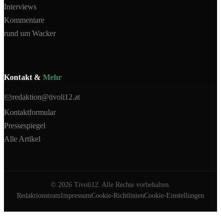
Interviews
Kommentare
rund um Wacker
Kontakt &
Mehr
redaktion@tivoli12.at
Kontaktformular
Pressespiegel
Alle Artikel
©
2026
Tivoli12. Alle Rechte vorbehalten.
Redaktionsteam
Impressum
Cookie-Richtlinien
Cookie-Einstellungen