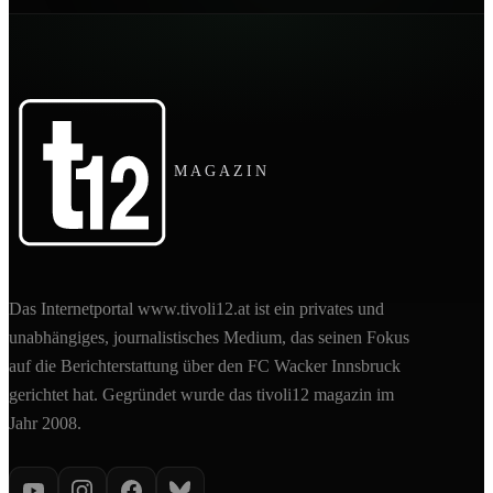
MAGAZIN
Das Internetportal www.tivoli12.at ist ein privates und
unabhängiges, journalistisches Medium, das seinen Fokus
auf die Berichterstattung über den FC Wacker Innsbruck
gerichtet hat. Gegründet wurde das tivoli12 magazin im
Jahr 2008.