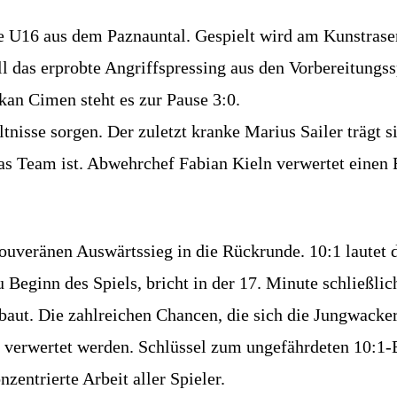
die U16 aus dem Paznauntal. Gespielt wird am Kunstrase
ill das erprobte Angriffspressing aus den Vorbereitun
an Cimen steht es zur Pause 3:0.
tnisse sorgen. Der zuletzt kranke Marius Sailer trägt 
 das Team ist. Abwehrchef Fabian Kieln verwertet einen
ouveränen Auswärtssieg in die Rückrunde. 10:1 lautet
Beginn des Spiels, bricht in der 17. Minute schließli
baut. Die zahlreichen Chancen, die sich die Jungwacker
n verwertet werden. Schlüssel zum ungefährdeten 10:1-E
zentrierte Arbeit aller Spieler.