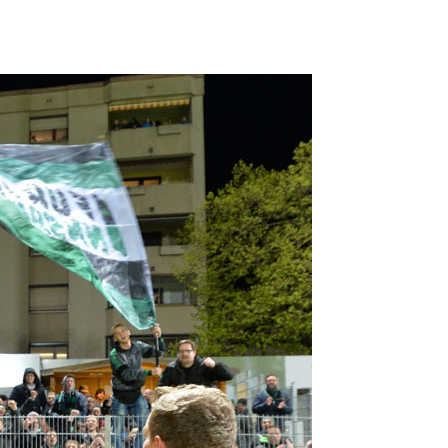
FORUM
HISTORY
GALERIE
TIPPSPIEL
·
·
·