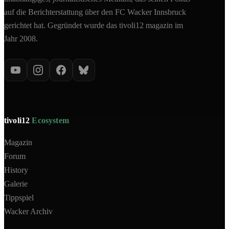
auf die Berichterstattung über den FC Wacker Innsbruck
gerichtet hat. Gegründet wurde das tivoli12 magazin im
Jahr 2008.
tivoli12
Ecosystem
Magazin
Forum
History
Galerie
Tippspiel
Wacker Archiv