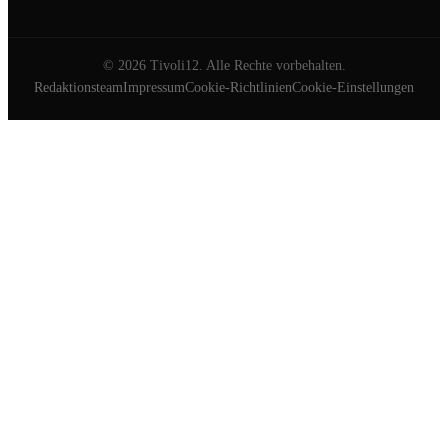
©
2026
Tivoli12. Alle Rechte vorbehalten.
Redaktionsteam
Impressum
Cookie-Richtlinien
Cookie-Einstellungen