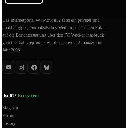
Das Internetportal www.tivoli12.at ist ein privates und
unabhängiges, journalistisches Medium, das seinen Fokus
auf die Berichterstattung über den FC Wacker Innsbruck
gerichtet hat. Gegründet wurde das tivoli12 magazin im
Jahr 2008.
tivoli12
Ecosystem
Magazin
Forum
History