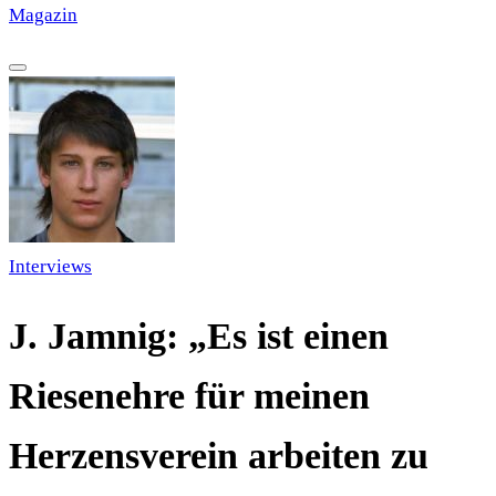
Magazin
·
HISTORY
·
GALERIE
·
TIPPSPIEL
Interviews
J. Jamnig: „Es ist einen
Riesenehre für meinen
Herzensverein arbeiten zu