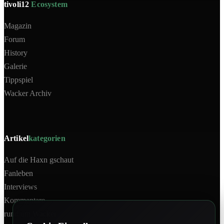
tivoli12
Ecosystem
Magazin
Forum
History
Galerie
Tippspiel
Wacker Archiv
Artikel
kategorien
Auf die Haxn gschaut
Fanleben
Interviews
Kommentare
rund um Wacker