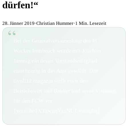
dürfen!“
28. Jänner 2019
·
Christian Hummer
·
1
Min. Lesezeit
Bei der Generalversammlung des FC
Wacker Innsbruck wurde mit Joachim
Jamnig ein neues Vorstandsmitglied
einstimmig in das Amt gewählt. Das
tivoli12 magazin stellt euch den
Betriebswirt und Banker und seine Visionen
für den FCW vor.
{youtube}XTzwnqYzsNU{/youtube}