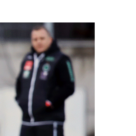
FORUM
HISTORY
GALERIE
TIPPSPIEL
·
·
·