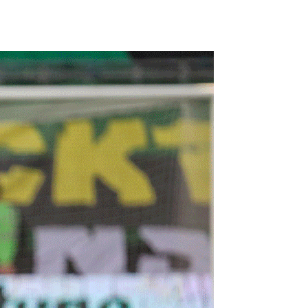
FORUM
HISTORY
GALERIE
TIPPSPIEL
·
·
·