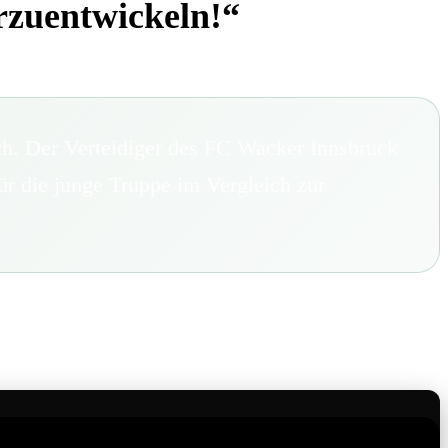
erzuentwickeln!“
ch. Der Verteidiger des FC Wacker Innsbruck
für die junge Truppe im Vergleich zur