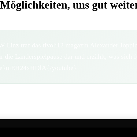
 Möglichkeiten, uns gut weit
 Linz traf das tivoli12 magazin Alexander Joppi
ür die Länderspielpause dar und erzählt, was sich 
ube}uiEH24xHDlA{/youtube}