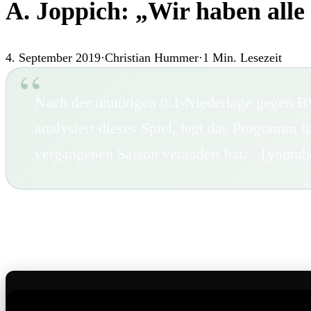
A. Joppich: „Wir haben alle
4. September 2019
·
Christian Hummer
·
1
Min. Lesezeit
Nach der unnötigen 0:1-Niederlage gegen BW
analysiert dieses Spiel, legt das Programm f
vergangenen Saison verändert hat. {yout