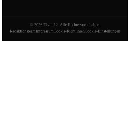
©
2026
Tivoli12. Alle Rechte vorbehalten.
Redaktionsteam
Impressum
Cookie-Richtlinien
Cookie-Einstellungen