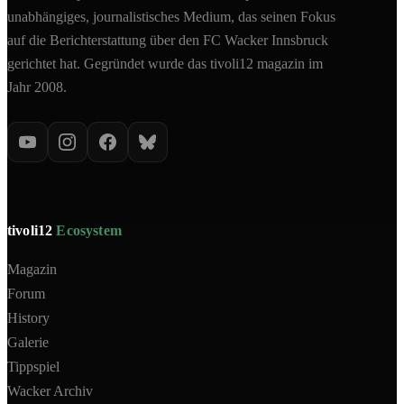
unabhängiges, journalistisches Medium, das seinen Fokus
auf die Berichterstattung über den FC Wacker Innsbruck
gerichtet hat. Gegründet wurde das tivoli12 magazin im
Jahr 2008.
tivoli12
Ecosystem
Magazin
Forum
History
Galerie
Tippspiel
Wacker Archiv