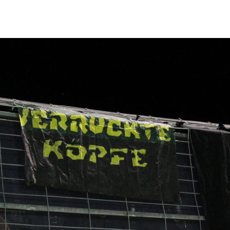
FORUM
HISTORY
GALERIE
TIPPSPIEL
·
·
·