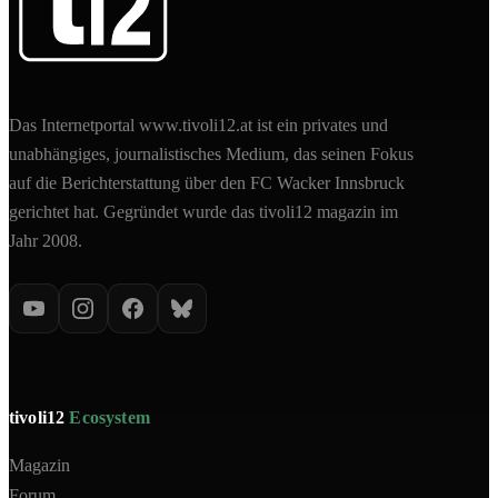
Das Internetportal www.tivoli12.at ist ein privates und
unabhängiges, journalistisches Medium, das seinen Fokus
auf die Berichterstattung über den FC Wacker Innsbruck
gerichtet hat. Gegründet wurde das tivoli12 magazin im
Jahr 2008.
tivoli12
Ecosystem
Magazin
Forum