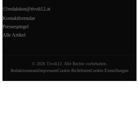
redaktion@tivoli12.at
Kontaktformular
Pressespiegel
Alle Artikel
©
2026
Tivoli12. Alle Rechte vorbehalten.
Redaktionsteam
Impressum
Cookie-Richtlinien
Cookie-Einstellungen