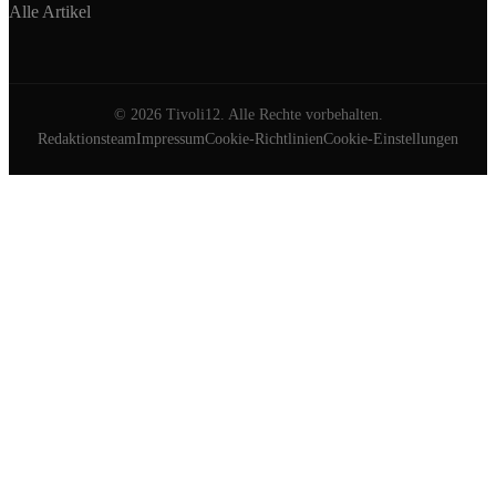
Alle Artikel
©
2026
Tivoli12. Alle Rechte vorbehalten.
Redaktionsteam
Impressum
Cookie-Richtlinien
Cookie-Einstellungen