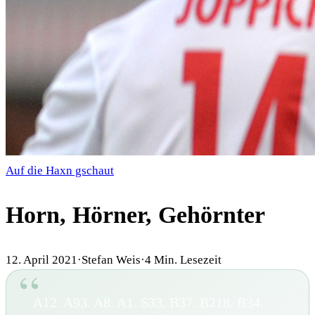
Auf die Haxn gschaut
Horn, Hörner, Gehörnter
12. April 2021
·
Stefan Weis
·
4
Min. Lesezeit
A12. A93. A8. A1. S33. B37. B218. B34.