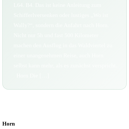
L64. B4. Das ist keine Anleitung zum
Schifferlversenken oder lustiges „Wo ist
Wally?“, sondern die Anfahrt nach Horn.
Nicht nur 5h und fast 500 Kilometer
machen den Ausflug in das Waldviertel zu
einer unangenehmen Reise, auch Horn
selbst kann mehr, als es zunächst verspricht.
Horn Die […]
Horn