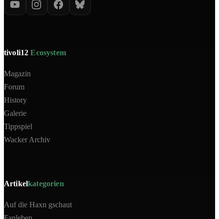
tivoli12
Ecosystem
Magazin
Forum
History
Galerie
Tippspiel
Wacker Archiv
Artikel
kategorien
Auf die Haxn gschaut
Fanleben