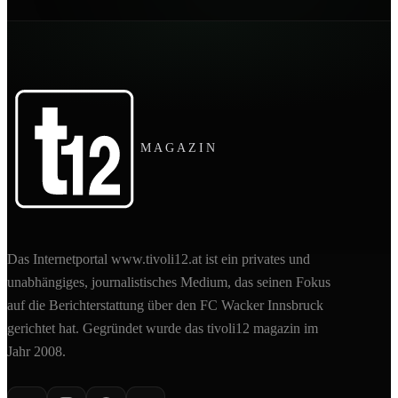
MAGAZIN
Das Internetportal www.tivoli12.at ist ein privates und
unabhängiges, journalistisches Medium, das seinen Fokus
auf die Berichterstattung über den FC Wacker Innsbruck
gerichtet hat. Gegründet wurde das tivoli12 magazin im
Jahr 2008.