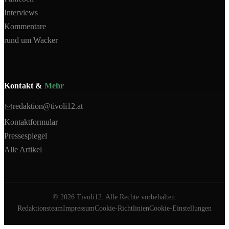
Interviews
Kommentare
rund um Wacker
Kontakt &
Mehr
redaktion@tivoli12.at
Kontaktformular
Pressespiegel
Alle Artikel
©
2026
Tivoli12. Alle Rechte vorbehalten.
Redaktionsteam
Impressum
Cookie-Richtlinien
Cookie-Einstellungen