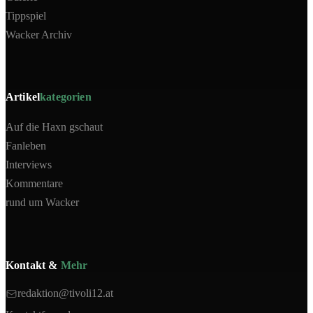
Tippspiel
Wacker Archiv
Artikel
kategorien
Auf die Haxn gschaut
Fanleben
Interviews
Kommentare
rund um Wacker
Kontakt &
Mehr
redaktion@tivoli12.at