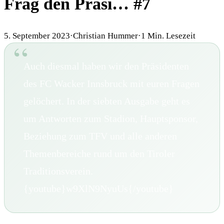
Frag den Präsi… #7
5. September 2023
·
Christian Hummer
·
1
Min. Lesezeit
Auch diesmal haben wir den Präsidenten
des FC Wacker Innsbruck mit euren Fragen
gelöchert. In der siebten Ausgabe geht es
um Antworten zum Stadion, Hauptsponsor,
Beziehung zum TFV und alle anderen
Themenbereiche rund um den Tiroler
Traditionsverein.
{youtube}w9XlN9NyuUs{/youtube}