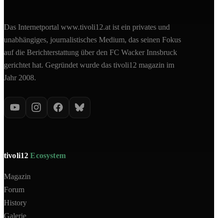
Das Internetportal www.tivoli12.at ist ein privates und
unabhängiges, journalistisches Medium, das seinen Fokus
auf die Berichterstattung über den FC Wacker Innsbruck
gerichtet hat. Gegründet wurde das tivoli12 magazin im
Jahr 2008.
tivoli12
Ecosystem
Magazin
Forum
History
Galerie