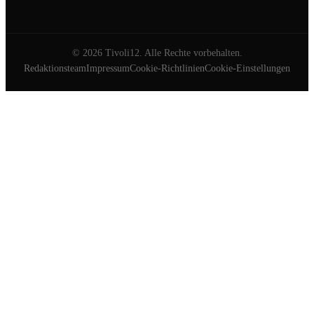
©
2026
Tivoli12. Alle Rechte vorbehalten.
Redaktionsteam
Impressum
Cookie-Richtlinien
Cookie-Einstellungen