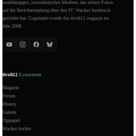
unabhängiges, journalistisches Medium, das seinen Fokus
auf die Berichterstattung über den FC Wacker Innsbruck
gerichtet hat. Gegründet wurde das tivoli12 magazin im
Jahr 2008.
tivoli12
Ecosystem
Magazin
Forum
History
Galerie
Tippspiel
Wacker Archiv