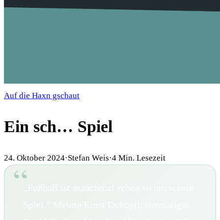
Auf die Haxn gschaut
Ein sch… Spiel
24. Oktober 2024
·
Stefan Weis
·
4
Min. Lesezeit
„Fußball ist manchmal schon so ein scheiß
Spiel.“ Meinte Ernst Dokupil, ehemaliger