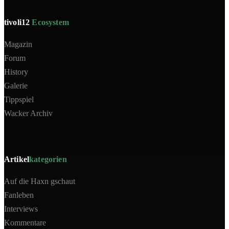
tivoli12
Ecosystem
Magazin
Forum
History
Galerie
Tippspiel
Wacker Archiv
Artikel
kategorien
Auf die Haxn gschaut
Fanleben
Interviews
Kommentare