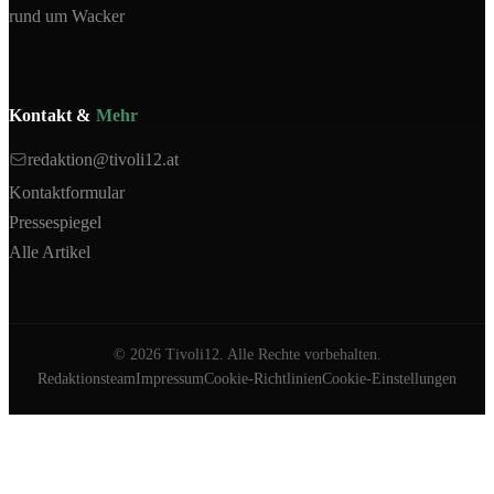
rund um Wacker
Kontakt &
Mehr
redaktion@tivoli12.at
Kontaktformular
Pressespiegel
Alle Artikel
©
2026
Tivoli12. Alle Rechte vorbehalten.
Redaktionsteam
Impressum
Cookie-Richtlinien
Cookie-Einstellungen