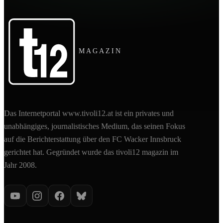
MAGAZIN
Das Internetportal www.tivoli12.at ist ein privates und
unabhängiges, journalistisches Medium, das seinen Fokus
auf die Berichterstattung über den FC Wacker Innsbruck
gerichtet hat. Gegründet wurde das tivoli12 magazin im
Jahr 2008.