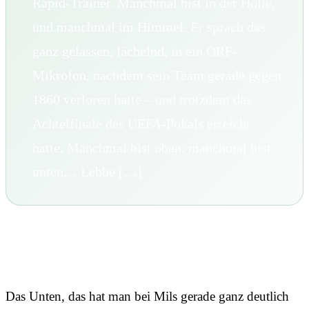
Rapid-Trainer. Manchmal bist in der Hölle,
und manchmal im Himmel. Er sprach das
ganz gelassen, lächelnd, in ein ORF-
Mikrofon, nachdem sein Team gerade gegen
1860 verloren hatte – und trotzdem das
Achtelfinale des UEFA-Pokals erreicht
hatte. Manchmal bist oben, manchmal bist
unten… Lebbe […]
Lebbe geht weiter
Das Unten, das hat man bei Mils gerade ganz deutlich