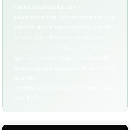
Wacker Innsbruck hat eine
außergewöhnliche Halbsaison gespielt und
lediglich drei Gegentore kassiert. Was die
schwarz-grüne Defensive so stark macht
und warum trotzdem das kommende Cup-
Spiel eine schwere Aufgabe wird, erzählt
Innenverteidiger Hassine Refai im tivoli12
Interview.
{youtube}P0kD5SYXJS4{/youtube} Foto:
Alex Pauli