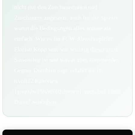
nicht nur den Zuschauerinnen und
Zuschauern zugesetzt, auch für die Spieler
waren die Bedingungen alles andere als
einfach. Wie es für FCW-Abwehrspieler
Florian Kopp war, wie wichtig dieser erste
Saisonsieg ist und was er zum kommenden
Gegner Dornbirn sagt, erfahrt ihr im
tivoli12 Interview.
{youtube}5KW0Rh3powg{/youtube} Foto:
Daniel Schönherr