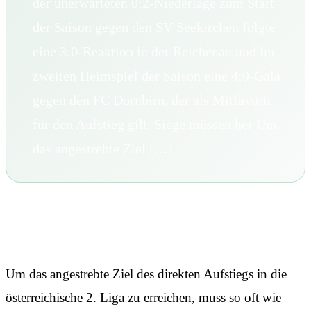
der unerwarteten 0:2-Niederlage zum Start
der Saison gegen den SV Seekirchen folgte
eine 3:0-Reaktion in der Reichenau und im
zweiten Heimspiel der Saison eine 4:0-Gala
gegen den FC Dornbirn, der als Mitfavorit
für den Aufstieg gilt. Siege müssen her Um
das angestrebte Ziel […]
Siege müssen her
Um das angestrebte Ziel des direkten Aufstiegs in die
österreichische 2. Liga zu erreichen, muss so oft wie