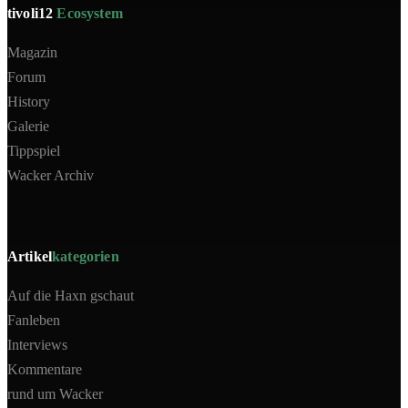
tivoli12
Ecosystem
Magazin
Forum
History
Galerie
Tippspiel
Wacker Archiv
Artikel
kategorien
Auf die Haxn gschaut
Fanleben
Interviews
Kommentare
rund um Wacker