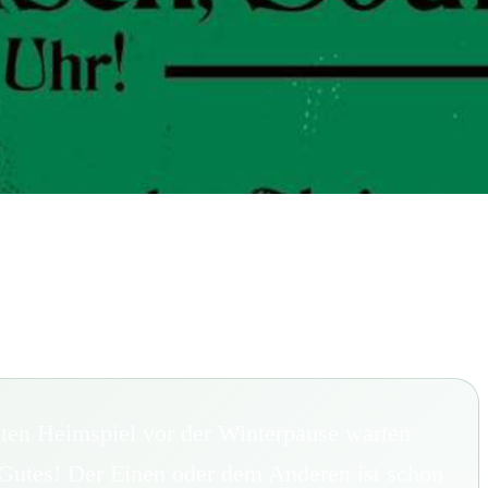
zten Heimspiel vor der Winterpause warten
Gutes! Der Einen oder dem Anderen ist schon