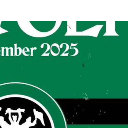
FORUM
HISTORY
GALERIE
TIPPSPIEL
·
·
·