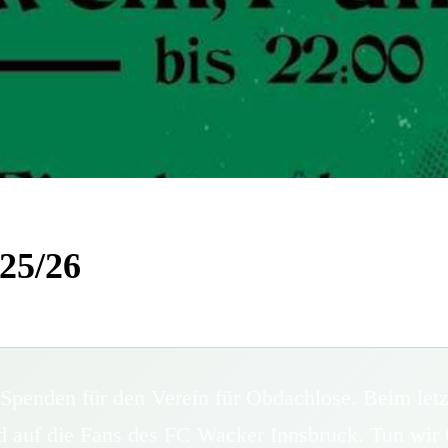
25/26
Spenden für den Verein für Obdachlose. Beim let
 auf die Fans des FC Wacker Innsbruck. Tun wir 