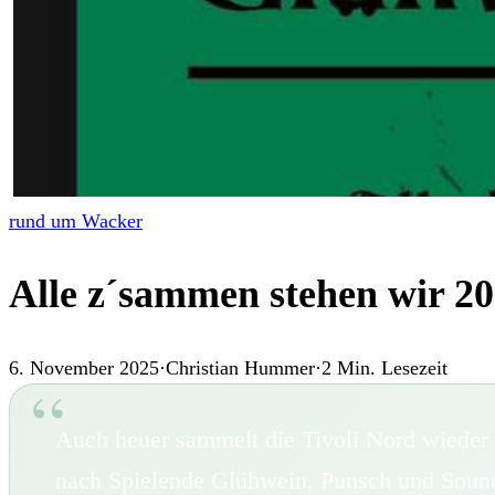
rund um Wacker
Alle z´sammen stehen wir 20
6. November 2025
·
Christian Hummer
·
2
Min. Lesezeit
Auch heuer sammelt die Tivoli Nord wieder 
nach Spielende Glühwein, Punsch und Sound