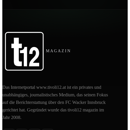
MAGAZIN
Das Internetportal www.tivoli12.at ist ein privates und
unabhängiges, journalistisches Medium, das seinen Fokus
auf die Berichterstattung über den FC Wacker Innsbruck
gerichtet hat. Gegründet wurde das tivoli12 magazin im
Jahr 2008.