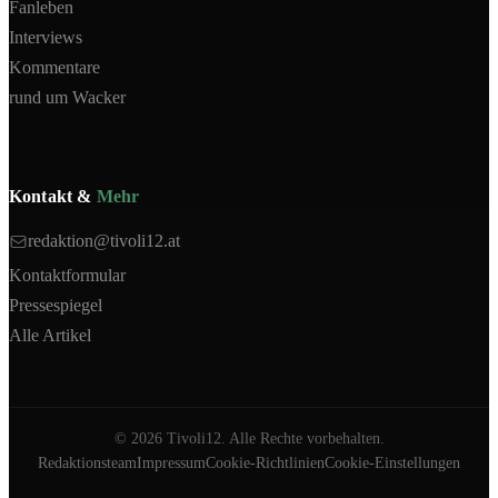
Fanleben
Interviews
Kommentare
rund um Wacker
Kontakt &
Mehr
redaktion@tivoli12.at
Kontaktformular
Pressespiegel
Alle Artikel
©
2026
Tivoli12. Alle Rechte vorbehalten.
Redaktionsteam
Impressum
Cookie-Richtlinien
Cookie-Einstellungen