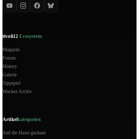
tivoli12
Ecosystem
Magazin
Forum
History
Galerie
Tippspiel
Wacker Archiv
Artikel
kategorien
Auf die Haxn gschaut